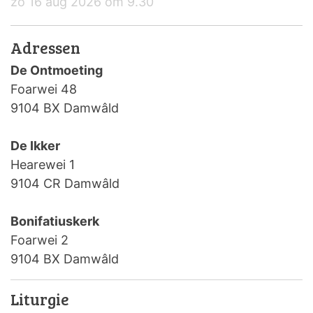
zo 16 aug 2026 om 9.30
Adressen
De Ontmoeting
Foarwei 48
9104 BX Damwâld
De Ikker
Hearewei 1
9104 CR Damwâld
Bonifatiuskerk
Foarwei 2
9104 BX Damwâld
Liturgie