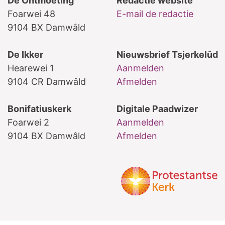
De Ontmoeting
Redactie website
Foarwei 48
E-mail de redactie
9104 BX Damwâld
De Ikker
Nieuwsbrief Tsjerkelûd
Hearewei 1
Aanmelden
9104 CR Damwâld
Afmelden
Bonifatiuskerk
Digitale Paadwizer
Foarwei 2
Aanmelden
9104 BX Damwâld
Afmelden