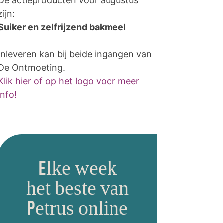
De actieproducten voor augustus
zijn:
Suiker en zelfrijzend bakmeel
Inleveren kan bij beide ingangen van
De Ontmoeting.
Klik hier of op het logo voor meer
info!
Elke week
het beste van
Petrus online