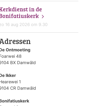
Kerkdienst in de
Bonifatiuskerk
zo 16 aug 2026 om 9.30
Adressen
De Ontmoeting
Foarwei 48
9104 BX Damwâld
De Ikker
Hearewei 1
9104 CR Damwâld
Bonifatiuskerk