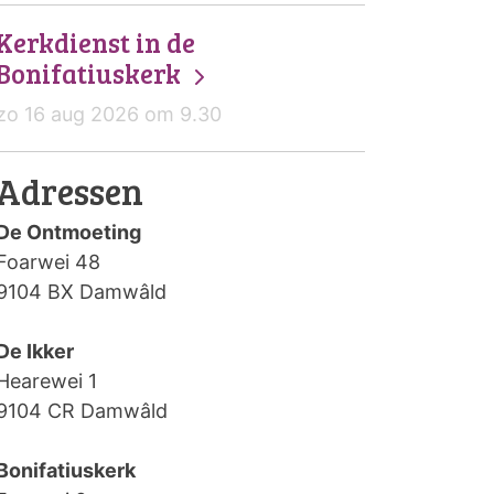
Kerkdienst in de
Bonifatiuskerk
zo 16 aug 2026 om 9.30
Adressen
De Ontmoeting
Foarwei 48
9104 BX Damwâld
De Ikker
Hearewei 1
9104 CR Damwâld
Bonifatiuskerk