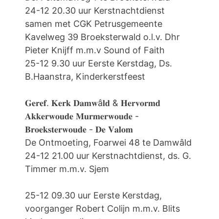
24-12 20.30 uur Kerstnachtdienst
samen met CGK Petrusgemeente
Kavelweg 39 Broeksterwald o.l.v. Dhr
Pieter Knijff m.m.v Sound of Faith
25-12 9.30 uur Eerste Kerstdag, Ds.
B.Haanstra, Kinderkerstfeest
𝐆𝐞𝐫𝐞𝐟. 𝐊𝐞𝐫𝐤 𝐃𝐚𝐦𝐰â𝐥𝐝 & 𝐇𝐞𝐫𝐯𝐨𝐫𝐦𝐝
𝐀𝐤𝐤𝐞𝐫𝐰𝐨𝐮𝐝𝐞 𝐌𝐮𝐫𝐦𝐞𝐫𝐰𝐨𝐮𝐝𝐞 -
𝐁𝐫𝐨𝐞𝐤𝐬𝐭𝐞𝐫𝐰𝐨𝐮𝐝𝐞 - 𝐃𝐞 𝐕𝐚𝐥𝐨𝐦
De Ontmoeting, Foarwei 48 te Damwâld
24-12 21.00 uur Kerstnachtdienst, ds. G.
Timmer m.m.v. Sjem
25-12 09.30 uur Eerste Kerstdag,
voorganger Robert Colijn m.m.v. Blits