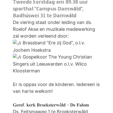
𝕋𝕨𝕖𝕖𝕕𝕖 𝕜𝕖𝕣𝕤𝕥𝕕𝕒𝕘 𝕠𝕞 𝟘𝟡.𝟛𝟘 𝕦𝕦𝕣
𝕤𝕡𝕠𝕣𝕥𝕙𝕒𝕝 “ℂ𝕒𝕞𝕡𝕦𝕤 𝔻𝕒𝕞𝕨â𝕝𝕕”,
𝔹𝕒𝕕𝕙ú𝕤𝕨𝕖𝕚 𝟛𝟙 𝕥𝕖 𝔻𝕒𝕞𝕨â𝕝𝕕
De viering staat onder leiding van ds.
Roelof Akse en muzikale medewerking
zal worden verleend door:
Brassband “Ere zij God”, o.l.v.
Jochem Hoekstra
Gospelkoor The Young Christian
Singers uit Leeuwarden o.l.v. Wilco
Kloosterman
Er is oppas voor de kinderen. Iedereen is
van harte welkom!
𝐆𝐞𝐫𝐞𝐟. 𝐤𝐞𝐫𝐤 𝐁𝐫𝐨𝐞𝐤𝐬𝐭𝐞𝐫𝐰â𝐥𝐝 - 𝐃𝐞 𝐅𝐚𝐥𝐨𝐦
Ds. Feitsmaweg 1 te Broeksterwâld