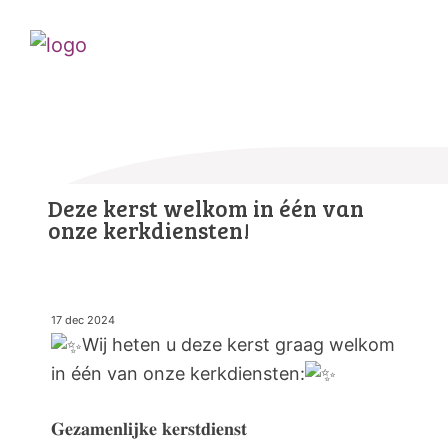
Deze kerst welkom in één van
onze kerkdiensten!
17 dec 2024
Wij heten u deze kerst graag welkom
in één van onze kerkdiensten:
𝐆𝐞𝐳𝐚𝐦𝐞𝐧𝐥𝐢𝐣𝐤𝐞 𝐤𝐞𝐫𝐬𝐭𝐝𝐢𝐞𝐧𝐬𝐭