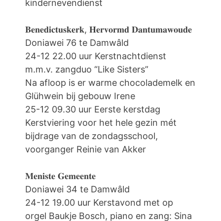
kindernevendienst
𝐁𝐞𝐧𝐞𝐝𝐢𝐜𝐭𝐮𝐬𝐤𝐞𝐫𝐤, 𝐇𝐞𝐫𝐯𝐨𝐫𝐦𝐝 𝐃𝐚𝐧𝐭𝐮𝐦𝐚𝐰𝐨𝐮𝐝𝐞
Doniawei 76 te Damwâld
24-12 22.00 uur Kerstnachtdienst
m.m.v. zangduo “Like Sisters”
Na afloop is er warme chocolademelk en
Glühwein bij gebouw Irene
25-12 09.30 uur Eerste kerstdag
Kerstviering voor het hele gezin mét
bijdrage van de zondagsschool,
voorganger Reinie van Akker
𝐌𝐞𝐧𝐢𝐬𝐭𝐞 𝐆𝐞𝐦𝐞𝐞𝐧𝐭𝐞
Doniawei 34 te Damwâld
24-12 19.00 uur Kerstavond met op
orgel Baukje Bosch, piano en zang: Sina