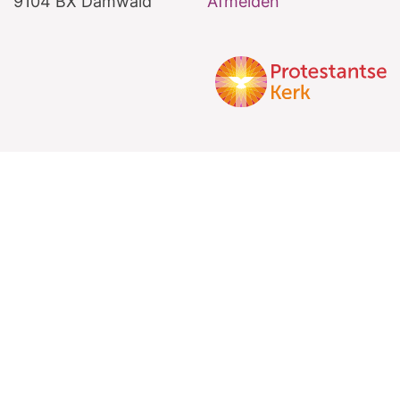
9104 BX Damwâld
Afmelden