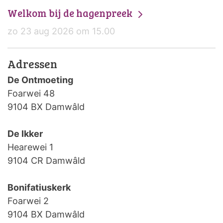
Welkom bij de hagenpreek
zo 23 aug 2026 om 15.00
Adressen
De Ontmoeting
Foarwei 48
9104 BX Damwâld
De Ikker
Hearewei 1
9104 CR Damwâld
Bonifatiuskerk
Foarwei 2
9104 BX Damwâld