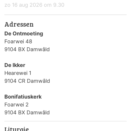
zo 16 aug 2026 om 9.30
Adressen
De Ontmoeting
Foarwei 48
9104 BX Damwâld
De Ikker
Hearewei 1
9104 CR Damwâld
Bonifatiuskerk
Foarwei 2
9104 BX Damwâld
Liturgie