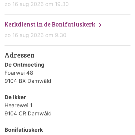
zo 16 aug 2026 om 19.30
Kerkdienst in de Bonifatiuskerk
zo 16 aug 2026 om 9.30
Adressen
De Ontmoeting
Foarwei 48
9104 BX Damwâld
De Ikker
Hearewei 1
9104 CR Damwâld
Bonifatiuskerk