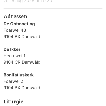
zo 16 aug 2026 om 9.30
Adressen
De Ontmoeting
Foarwei 48
9104 BX Damwâld
De Ikker
Hearewei 1
9104 CR Damwâld
Bonifatiuskerk
Foarwei 2
9104 BX Damwâld
Liturgie