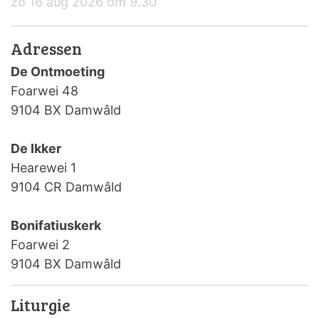
zo 16 aug 2026 om 9.30
Adressen
De Ontmoeting
Foarwei 48
9104 BX Damwâld
De Ikker
Hearewei 1
9104 CR Damwâld
Bonifatiuskerk
Foarwei 2
9104 BX Damwâld
Liturgie