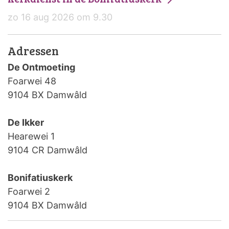
zo 16 aug 2026 om 9.30
Adressen
De Ontmoeting
Foarwei 48
9104 BX Damwâld
De Ikker
Hearewei 1
9104 CR Damwâld
Bonifatiuskerk
Foarwei 2
9104 BX Damwâld